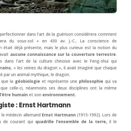
e perfectionner dans l’art de la guérison considérera comment
rmera du sous-sol » en 430 av. J.-C.. La conscience de
n était déjà présente, mais le plus curieux est la notion du
 avait
aucune connaissance sur la couverture terrestre
.
s dans l’art de la culture chinoise avec le Feng-shui qui
rains
, « les veines du dragon », il avait imaginé que chaque
 par un animal mythique, le dragon.
n que la
géobiologie
et représente une
philosophie
qui va
que celle-ci, néanmoins ses deux disciplines ont la même
l’être humain
et son
environnement
.
iste : Ernst Hartmann
 le médecin allemand
Ernst Hartmann
(1915-1992). Lors de
au de courant qui
quadrille l’ensemble de la terre,
il le