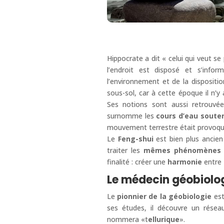
Hippocrate a dit « celui qui veut s
l’endroit est disposé et s’info
l’environnement et de la dispositio
sous-sol, car à cette époque il n’y
Ses notions sont aussi retrouvée
surnomme les
cours d’eau souter
mouvement terrestre était provoqué
Le
Feng-shui
est bien plus ancie
traiter les
mêmes phénomènes
finalité : créer une
harmonie
entre
Le médecin géobiolog
Le
pionnier de la géobiologie
est
ses études, il découvre un rése
nommera «t
ellurique
».