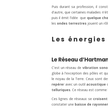
Puis durant sa profession, il cons
d’autre, que certaines maladies n’é
puis il émit l’idée que
quelque cho
les
ondes terrestres
jouent un rôle
Les énergies
Le Réseau d’Hartman
C’est un réseau de
vibration son
globe à l’exception des pôles et q
le noyau de la Terre. Ceux sont d
repére
r avec un outil
acoustique
telluriques
. Ce réseau est comme l
Ces lignes de réseaux se
croisent
constater une
baisse de rayonne